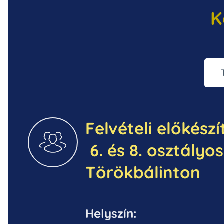
K
Felvételi előkész
6. és 8. osztály
Törökbálinton
Helyszín: