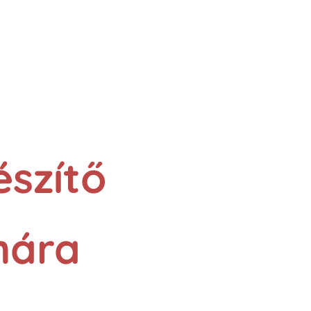
készítő
mára