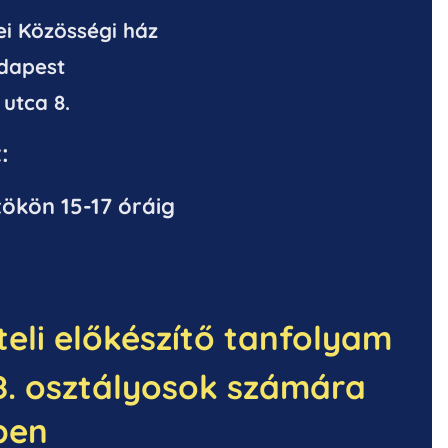
i Közösségi ház
udapest
utca 8.
:
tökön 15-17 óráig
teli előkészítő tanfolyam
 8. osztályosok számára
ben