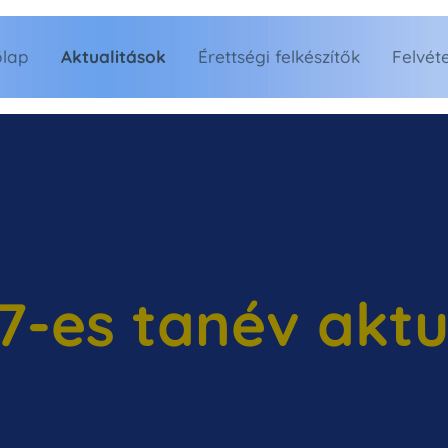
lap
Aktualitások
Érettségi felkészítők
Felvéte
-es tanév aktu