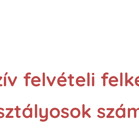
ív felvételi fel
osztályosok szá