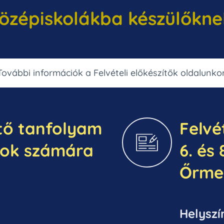
özépiskolákba készülőkne
További információk a Felvételi előkészítők oldalunko
ítő tanfolyam
Felvé
osok számára
6. és
Őrme
Helyszí