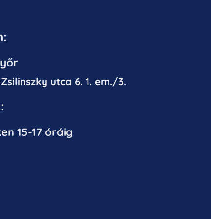
n:
yőr
silinszky utca 6. 1. em./3.
:
n 15-17 óráig