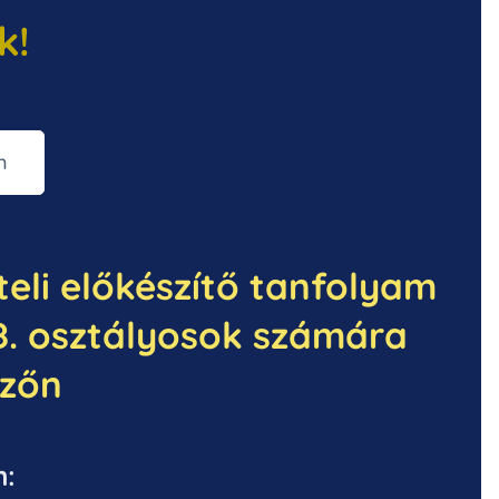
k!
n
teli előkészítő tanfolyam
 8. osztályosok számára
zőn
n: