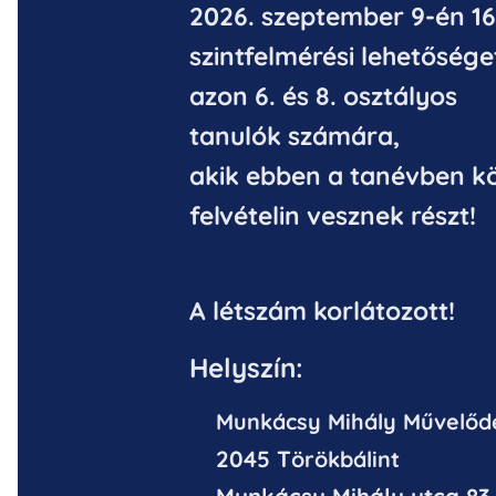
2026. szeptember 9-én 16
szintfelmérési lehetősége
azon 6. és 8. osztályos
tanulók számára,
akik ebben a tanévben kö
felvételin vesznek részt!
A létszám korlátozott!
Helyszín:
M
u
nkácsy Mihály Művelőd
2045 T
örökbálint