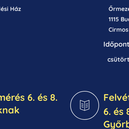
ési Ház
Őrmeze
1115 B
Cirmos 
Időpo
nt
csütör
érés 6. és 8.
Felvé
knak
6. és
Győr