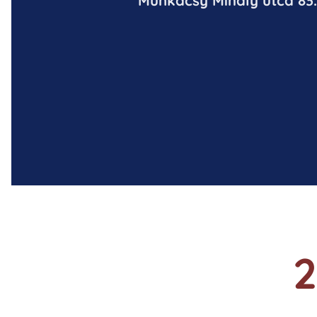
Munkácsy Mihály utca 83.
2