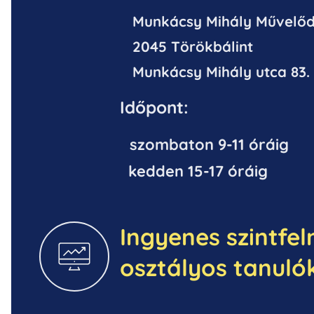
Munkácsy Mihály Művelőd
2045 T
örökbálint
Mu
nkácsy Mihály utca 83.
Időpont:
sz
o
mbaton 9-11 óráig
kedden 15-17 óráig
Ingyenes szintfelm
osztályos tanuló