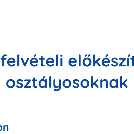
elvételi előkészít
osztályosoknak
on