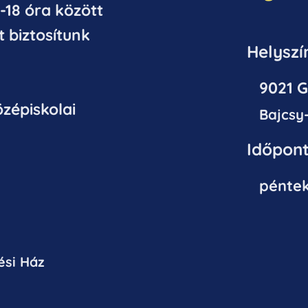
-18 óra között
t biztosítunk
Helyszí
9021 G
zépiskolai
Bajcsy-Z
Időpo
nt
pénteke
ési Ház