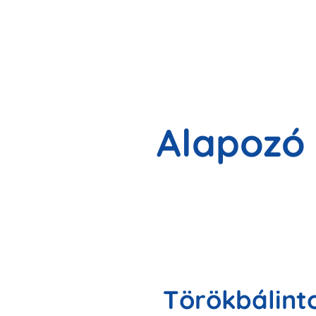
Alapozó f
Törökbálint