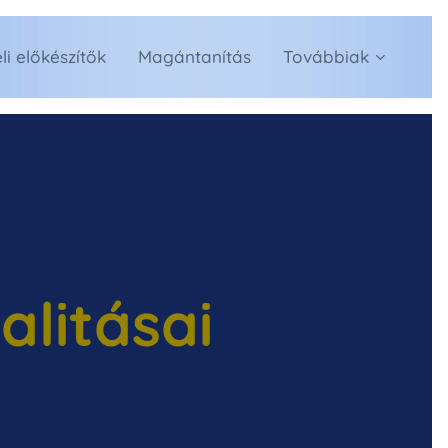
li előkészítők
Magántanítás
Továbbiak
alitásai